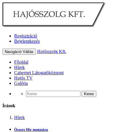
Regisztráció
Bejelentkezés
Hajósszolg Kft.
Navigáció Váltás
Főoldal
Hírek
Cabernet Látogatóközpont
Hajós TV
Galéria
Keres
Írások
Hírek
Összes Hír mutatása