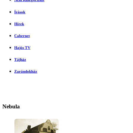
Írások
Hírek
Cabernet
Hajós TV
Tájház
Zarándokház
Nebula