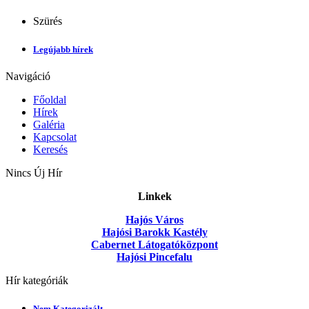
Szürés
Legújabb hírek
Navigáció
Főoldal
Hírek
Galéria
Kapcsolat
Keresés
Nincs Új Hír
Linkek
Hajós Város
Hajósi Barokk Kastély
Cabernet Látogatóközpont
Hajósi Pincefalu
Hír kategóriák
Nem Kategorizált