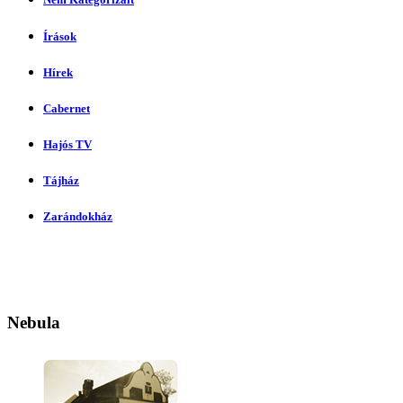
Írások
Hírek
Cabernet
Hajós TV
Tájház
Zarándokház
Nebula