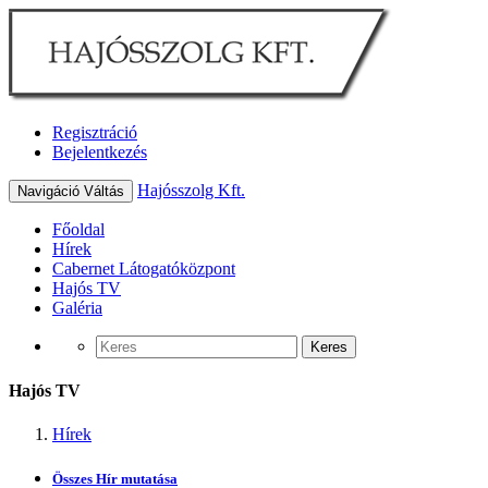
Regisztráció
Bejelentkezés
Hajósszolg Kft.
Navigáció Váltás
Főoldal
Hírek
Cabernet Látogatóközpont
Hajós TV
Galéria
Keres
Hajós TV
Hírek
Összes Hír mutatása