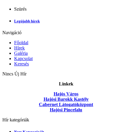
Szürés
Legújabb hírek
Navigáció
Főoldal
Hírek
Galéria
Kapcsolat
Keresés
Nincs Új Hír
Linkek
Hajós Város
Hajósi Barokk Kastély
Cabernet Látogatóközpont
Hajósi Pincefalu
Hír kategóriák
Nem Kategorizált